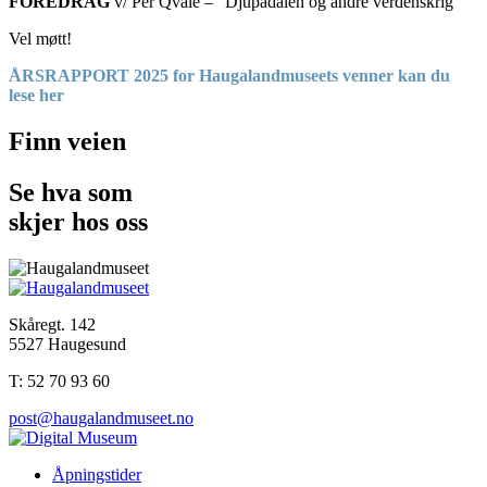
FOREDRAG
v/ Per Qvale – “Djupadalen og andre verdenskrig”
Vel møtt!
ÅRSRAPPORT 2025 for Haugalandmuseets venner kan du
le
s
e her
Finn veien
Se hva som
skjer hos oss
Skåregt. 142
5527 Haugesund
T: 52 70 93 60
post@haugalandmuseet.no
Åpningstider