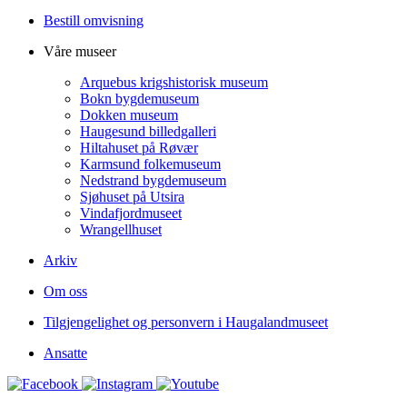
Bestill omvisning
Våre museer
Arquebus krigshistorisk museum
Bokn bygdemuseum
Dokken museum
Haugesund billedgalleri
Hiltahuset på Røvær
Karmsund folkemuseum
Nedstrand bygdemuseum
Sjøhuset på Utsira
Vindafjordmuseet
Wrangellhuset
Arkiv
Om oss
Tilgjengelighet og personvern i Haugalandmuseet
Ansatte