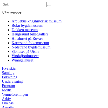
Våre museer
Arquebus krigshistorisk museum
Bokn bygdemuseum
Dokken museum
Haugesund billedgalleri
Hiltahuset på Røvær
Karmsund folkemuseum
Nedstrand bygdemuseum
Sjøhuset på Utsira
Vindafjordmuseet
Wrangellhuset
Hva skjer
Samling
Forskning
Undervisning
Program
Media
Venneforeningen
Arkiv
Om oss
Ansatte