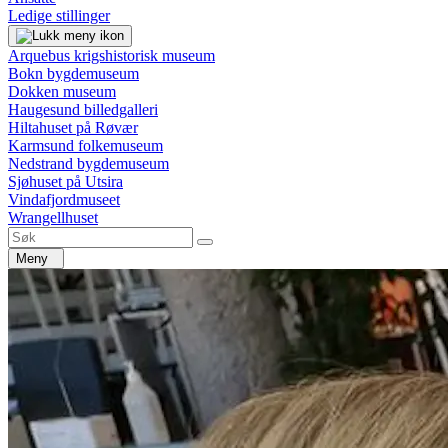
Ledige stillinger
Arquebus krigshistorisk museum
Bokn bygdemuseum
Dokken museum
Haugesund billedgalleri
Hiltahuset på Røvær
Karmsund folkemuseum
Nedstrand bygdemuseum
Sjøhuset på Utsira
Vindafjordmuseet
Wrangellhuset
Meny