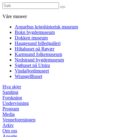
Våre museer
Arquebus krigshistorisk museum
Bokn bygdemuseum
Dokken museum
Haugesund billedgalleri
Hiltahuset på Røvær
Karmsund folkemuseum
Nedstrand bygdemuseum
Sjøhuset på Utsira
Vindafjordmuseet
Wrangellhuset
Hva skjer
Samling
Forskning
Undervisning
Program
Media
Venneforeningen
Arkiv
Om oss
Ansatte