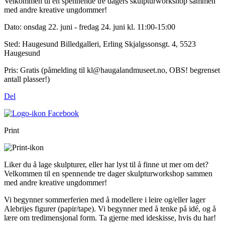
Velkommen til en spennende tre dagers skulpturworkshop sammen
med andre kreative ungdommer!
Dato:
onsdag 22. juni - fredag 24. juni kl. 11:00-15:00
Sted:
Haugesund Billedgalleri, Erling Skjalgssonsgt. 4, 5523
Haugesund
Pris:
Gratis (påmelding til kl@haugalandmuseet.no, OBS! begrenset
antall plasser!)
Del
Print
Liker du å lage skulpturer, eller har lyst til å finne ut mer om det?
Velkommen til en spennende tre dager skulpturworkshop sammen
med andre kreative ungdommer!
Vi begynner sommerferien med å modellere i leire og/eller lager
Alebrijes figurer (papir/tape). Vi begynner med å tenke på idé, og å
lære om tredimensjonal form. Ta gjerne med ideskisse, hvis du har!