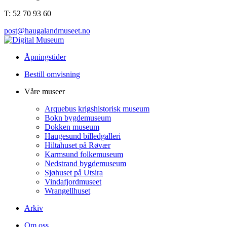
T: 52 70 93 60
post@haugalandmuseet.no
Åpningstider
Bestill omvisning
Våre museer
Arquebus krigshistorisk museum
Bokn bygdemuseum
Dokken museum
Haugesund billedgalleri
Hiltahuset på Røvær
Karmsund folkemuseum
Nedstrand bygdemuseum
Sjøhuset på Utsira
Vindafjordmuseet
Wrangellhuset
Arkiv
Om oss