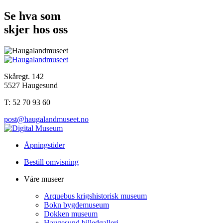
Se hva som
skjer hos oss
Skåregt. 142
5527 Haugesund
T: 52 70 93 60
post@haugalandmuseet.no
Åpningstider
Bestill omvisning
Våre museer
Arquebus krigshistorisk museum
Bokn bygdemuseum
Dokken museum
Haugesund billedgalleri