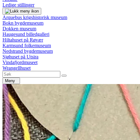
Ledige stillinger
Arquebus krigshistorisk museum
Bokn bygdemuseum
Dokken museum
Haugesund billedgalleri
Hiltahuset på Røvær
Karmsund folkemuseum
Nedstrand bygdemuseum
Sjøhuset på Utsira
Vindafjordmuseet
Wrangellhuset
Meny