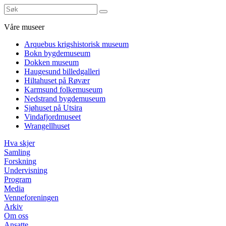
Våre museer
Arquebus krigshistorisk museum
Bokn bygdemuseum
Dokken museum
Haugesund billedgalleri
Hiltahuset på Røvær
Karmsund folkemuseum
Nedstrand bygdemuseum
Sjøhuset på Utsira
Vindafjordmuseet
Wrangellhuset
Hva skjer
Samling
Forskning
Undervisning
Program
Media
Venneforeningen
Arkiv
Om oss
Ansatte