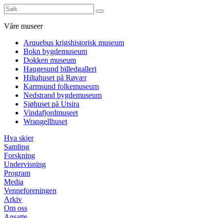
Våre museer
Arquebus krigshistorisk museum
Bokn bygdemuseum
Dokken museum
Haugesund billedgalleri
Hiltahuset på Røvær
Karmsund folkemuseum
Nedstrand bygdemuseum
Sjøhuset på Utsira
Vindafjordmuseet
Wrangellhuset
Hva skjer
Samling
Forskning
Undervisning
Program
Media
Venneforeningen
Arkiv
Om oss
Ansatte