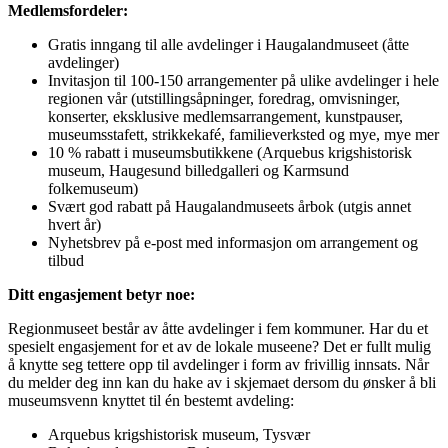
Medlemsfordeler:
Gratis inngang til alle avdelinger i Haugalandmuseet (åtte
avdelinger)
Invitasjon til 100-150 arrangementer på ulike avdelinger i hele
regionen vår (utstillingsåpninger, foredrag, omvisninger,
konserter, eksklusive medlemsarrangement, kunstpauser,
museumsstafett, strikkekafé, familieverksted og mye, mye mer
10 % rabatt i museumsbutikkene (Arquebus krigshistorisk
museum, Haugesund billedgalleri og Karmsund
folkemuseum)
Svært god rabatt på Haugalandmuseets årbok (utgis annet
hvert år)
Nyhetsbrev på e-post med informasjon om arrangement og
tilbud
Ditt engasjement betyr noe:
Regionmuseet består av åtte avdelinger i fem kommuner. Har du et
spesielt engasjement for et av de lokale museene? Det er fullt mulig
å knytte seg tettere opp til avdelinger i form av frivillig innsats. Når
du melder deg inn kan du hake av i skjemaet dersom du ønsker å bli
museumsvenn knyttet til én bestemt avdeling:
Arquebus krigshistorisk museum, Tysvær