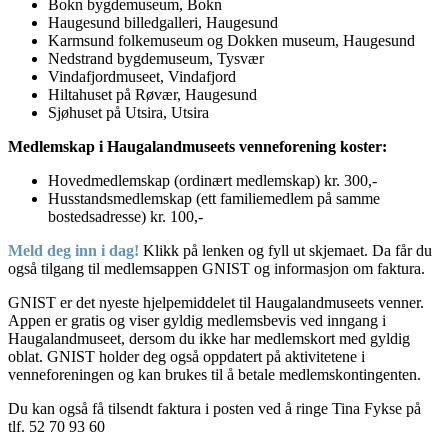
Bokn bygdemuseum, Bokn
Haugesund billedgalleri, Haugesund
Karmsund folkemuseum og Dokken museum, Haugesund
Nedstrand bygdemuseum, Tysvær
Vindafjordmuseet, Vindafjord
Hiltahuset på Røvær, Haugesund
Sjøhuset på Utsira, Utsira
Medlemskap i Haugalandmuseets venneforening koster:
Hovedmedlemskap (ordinært medlemskap) kr. 300,-
Husstandsmedlemskap (ett familiemedlem på samme
bostedsadresse) kr. 100,-
Meld deg inn i dag!
Klikk på lenken og fyll ut skjemaet. Da får du
også tilgang til medlemsappen GNIST og informasjon om faktura.
GNIST er det nyeste hjelpemiddelet til Haugalandmuseets venner.
Appen er gratis og viser gyldig medlemsbevis ved inngang i
Haugalandmuseet, dersom du ikke har medlemskort med gyldig
oblat. GNIST holder deg også oppdatert på aktivitetene i
venneforeningen og kan brukes til å betale medlemskontingenten.
Du kan også få tilsendt faktura i posten ved å ringe Tina Fykse på
tlf. 52 70 93 60