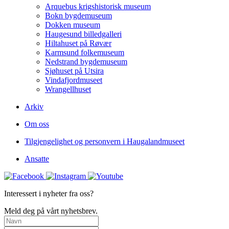
Arquebus krigshistorisk museum
Bokn bygdemuseum
Dokken museum
Haugesund billedgalleri
Hiltahuset på Røvær
Karmsund folkemuseum
Nedstrand bygdemuseum
Sjøhuset på Utsira
Vindafjordmuseet
Wrangellhuset
Arkiv
Om oss
Tilgjengelighet og personvern i Haugalandmuseet
Ansatte
Interessert i nyheter fra oss?
Meld deg på vårt nyhetsbrev.