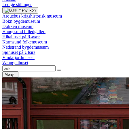
Ledige stillinger
Arquebus krigshistorisk museum
Bokn bygdemuseum
Dokken museum
Haugesund billedgalleri
Hiltahuset på Røvær
Karmsund folkemuseum
Nedstrand bygdemuseum
Sjøhuset på Utsira
Vindafjordmuseet
Wrangellhuset
Meny