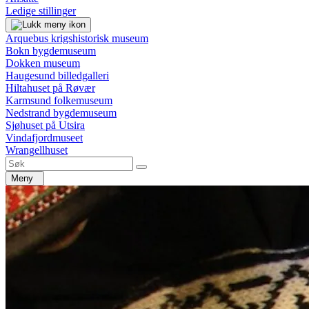
Ledige stillinger
Arquebus krigshistorisk museum
Bokn bygdemuseum
Dokken museum
Haugesund billedgalleri
Hiltahuset på Røvær
Karmsund folkemuseum
Nedstrand bygdemuseum
Sjøhuset på Utsira
Vindafjordmuseet
Wrangellhuset
Meny