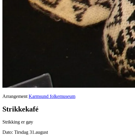
Arrangement
Karmsund folkemuseum
Strikkekafé
Strikking er gøy
Dato:
Tirsdag 31.august