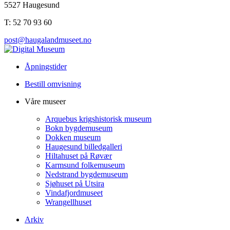
5527 Haugesund
T: 52 70 93 60
post@haugalandmuseet.no
Åpningstider
Bestill omvisning
Våre museer
Arquebus krigshistorisk museum
Bokn bygdemuseum
Dokken museum
Haugesund billedgalleri
Hiltahuset på Røvær
Karmsund folkemuseum
Nedstrand bygdemuseum
Sjøhuset på Utsira
Vindafjordmuseet
Wrangellhuset
Arkiv