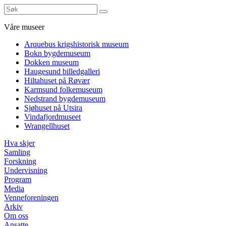
Våre museer
Arquebus krigshistorisk museum
Bokn bygdemuseum
Dokken museum
Haugesund billedgalleri
Hiltahuset på Røvær
Karmsund folkemuseum
Nedstrand bygdemuseum
Sjøhuset på Utsira
Vindafjordmuseet
Wrangellhuset
Hva skjer
Samling
Forskning
Undervisning
Program
Media
Venneforeningen
Arkiv
Om oss
Ansatte