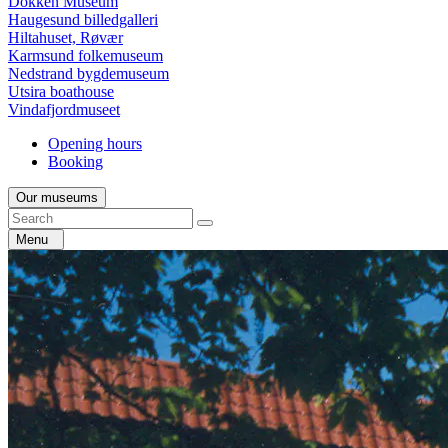
Dokken Museum
Haugesund billedgalleri
Hiltahuset, Røvær
Karmsund folkemuseum
Nedstrand bygdemuseum
Utsira boathouse
Vindafjordmuseet
Opening hours
Booking
Our museums
Menu