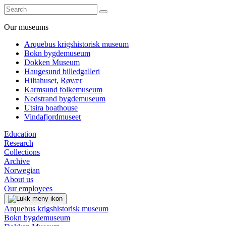
Our museums
Arquebus krigshistorisk museum
Bokn bygdemuseum
Dokken Museum
Haugesund billedgalleri
Hiltahuset, Røvær
Karmsund folkemuseum
Nedstrand bygdemuseum
Utsira boathouse
Vindafjordmuseet
Education
Research
Collections
Archive
Norwegian
About us
Our employees
Arquebus krigshistorisk museum
Bokn bygdemuseum