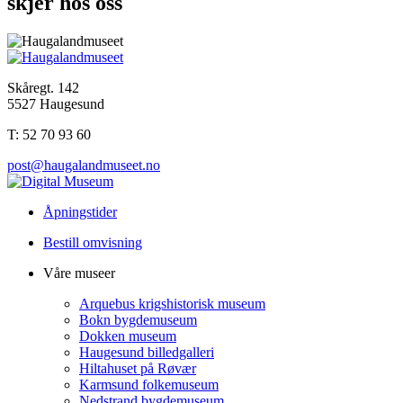
skjer hos oss
Skåregt. 142
5527 Haugesund
T: 52 70 93 60
post@haugalandmuseet.no
Åpningstider
Bestill omvisning
Våre museer
Arquebus krigshistorisk museum
Bokn bygdemuseum
Dokken museum
Haugesund billedgalleri
Hiltahuset på Røvær
Karmsund folkemuseum
Nedstrand bygdemuseum