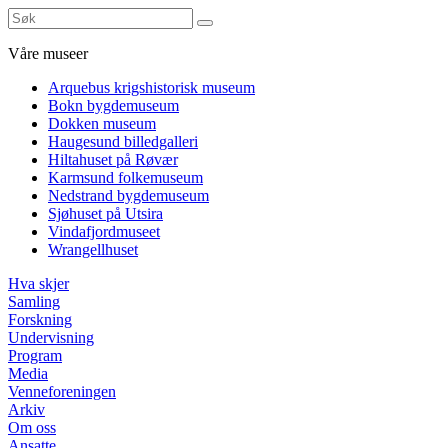
Våre museer
Arquebus krigshistorisk museum
Bokn bygdemuseum
Dokken museum
Haugesund billedgalleri
Hiltahuset på Røvær
Karmsund folkemuseum
Nedstrand bygdemuseum
Sjøhuset på Utsira
Vindafjordmuseet
Wrangellhuset
Hva skjer
Samling
Forskning
Undervisning
Program
Media
Venneforeningen
Arkiv
Om oss
Ansatte