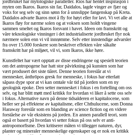
jordbruket har mytologiske paralleller. Rios har hentet inspirasjon i
myten om Ikaros. Ikaros sin far, Daidalos, lagde vinger av fjær og
voks for seg selv og sinn sønn for å unnslippe fangenskap på Kreta.
Daidalos advarte Ikaros mot å fly for høyt eller for lavt. Vi vet alle at
Ikaros fløy for nærme solen og at voksen som holdt vingene
sammen smeltet og Ikaros forsvant i havet. Ideen om framskritt og
våre teknologiske vinninger i det industrialiserte jordbruket flyr nok
nærmere solen enn vi vil innrømme. Selv etter innstendige advarsler
fra over 15.000 forskere som beskriver effekten våre såkalte
framskritt har på miljøet, vil vi, som Ikaros, ikke høre.
Kunstfeltet har vært opptatt av disse endringene og spesielt teorien
om det antropogene har hatt stor påvirkning på kunsten som har
vært produsert det siste tiåret. Denne teorien foreslår at vi
mennesker, ánthrōpos gresk for menneske, i fokus har etterlatt
såpass dype spor at vi kan omtale vår tid på jorden som en ny
geologisk epoke. Den setter mennesket i fokus i en fortelling om oss
selv, og har blitt møtt med kritikk for hvordan vi liker å sette oss selv
i fokus. Alternative navn på denne tidsalderen er kapitalocene, som
heller ser på effektene av kapitalisme, eller Chthulucene, som Donna
Haraway foreslår som en blanding av science fiction og en videre
forståelse av vår eksistens på jorden. En annen parallell teori, som
også er basert på hvordan vi setter fokus på oss selv er anti-
antropomorfisme. Den kritiserer måten vi tillegger naturen, dyr,
planter og mineraler menneskelige egenskaper og er nok en kritikk