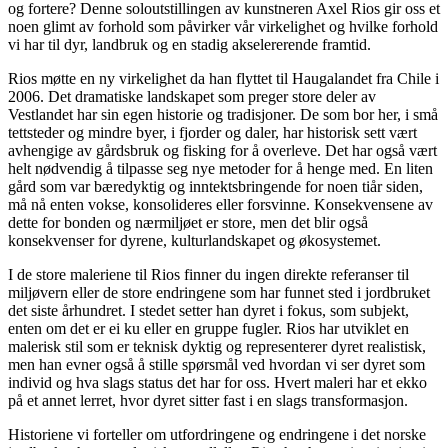
og fortere? Denne soloutstillingen av kunstneren Axel Rios gir oss et
noen glimt av forhold som påvirker vår virkelighet og hvilke forhold
vi har til dyr, landbruk og en stadig akselererende framtid.
Rios møtte en ny virkelighet da han flyttet til Haugalandet fra Chile i
2006. Det dramatiske landskapet som preger store deler av
Vestlandet har sin egen historie og tradisjoner. De som bor her, i små
tettsteder og mindre byer, i fjorder og daler, har historisk sett vært
avhengige av gårdsbruk og fisking for å overleve. Det har også vært
helt nødvendig å tilpasse seg nye metoder for å henge med. En liten
gård som var bæredyktig og inntektsbringende for noen tiår siden,
må nå enten vokse, konsolideres eller forsvinne. Konsekvensene av
dette for bonden og nærmiljøet er store, men det blir også
konsekvenser for dyrene, kulturlandskapet og økosystemet.
I de store maleriene til Rios finner du ingen direkte referanser til
miljøvern eller de store endringene som har funnet sted i jordbruket
det siste århundret. I stedet setter han dyret i fokus, som subjekt,
enten om det er ei ku eller en gruppe fugler. Rios har utviklet en
malerisk stil som er teknisk dyktig og representerer dyret realistisk,
men han evner også å stille spørsmål ved hvordan vi ser dyret som
individ og hva slags status det har for oss. Hvert maleri har et ekko
på et annet lerret, hvor dyret sitter fast i en slags transformasjon.
Historiene vi forteller om utfordringene og endringene i det norske