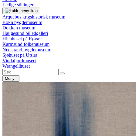
Ledige stillinger
Arquebus krigshistorisk museum
Bokn bygdemuseum
Dokken museum
Haugesund billedgalleri
Hiltahuset på Røvær
Karmsund folkemuseum
Nedstrand bygdemuseum
Sjøhuset på Utsira
Vindafjordmuseet
Wrangellhuset
Meny