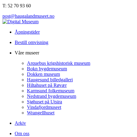
T: 52 70 93 60
post@haugalandmuseet.no
Åpningstider
Bestill omvisning
Våre museer
Arquebus krigshistorisk museum
Bokn bygdemuseum
Dokken museum
Haugesund billedgalleri
Hiltahuset på Røvær
Karmsund folkemuseum
Nedstrand bygdemuseum
Sjøhuset på Utsira
Vindafjordmuseet
Wrangellhuset
Arkiv
Om oss