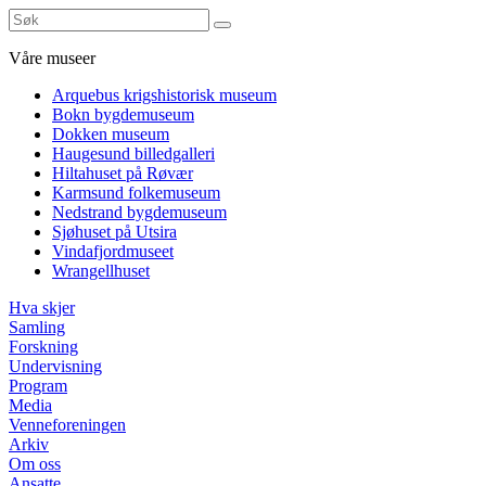
Våre museer
Arquebus krigshistorisk museum
Bokn bygdemuseum
Dokken museum
Haugesund billedgalleri
Hiltahuset på Røvær
Karmsund folkemuseum
Nedstrand bygdemuseum
Sjøhuset på Utsira
Vindafjordmuseet
Wrangellhuset
Hva skjer
Samling
Forskning
Undervisning
Program
Media
Venneforeningen
Arkiv
Om oss
Ansatte