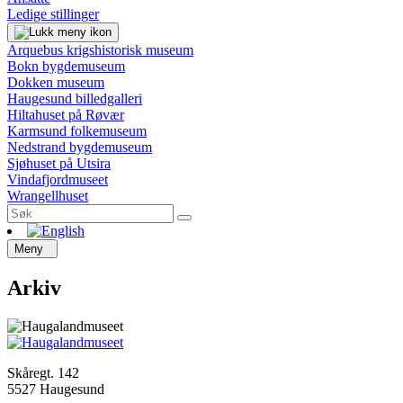
Ledige stillinger
Arquebus krigshistorisk museum
Bokn bygdemuseum
Dokken museum
Haugesund billedgalleri
Hiltahuset på Røvær
Karmsund folkemuseum
Nedstrand bygdemuseum
Sjøhuset på Utsira
Vindafjordmuseet
Wrangellhuset
Meny
Arkiv
Skåregt. 142
5527 Haugesund