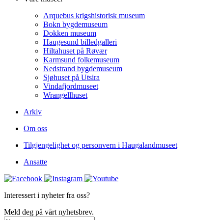
Arquebus krigshistorisk museum
Bokn bygdemuseum
Dokken museum
Haugesund billedgalleri
Hiltahuset på Røvær
Karmsund folkemuseum
Nedstrand bygdemuseum
Sjøhuset på Utsira
Vindafjordmuseet
Wrangellhuset
Arkiv
Om oss
Tilgjengelighet og personvern i Haugalandmuseet
Ansatte
Interessert i nyheter fra oss?
Meld deg på vårt nyhetsbrev.