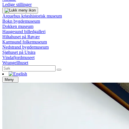
Ledige stillinger
Arquebus krigshistorisk museum
Bokn bygdemuseum
Dokken museum
Haugesund billedgalleri
Hiltahuset på Røvær
Karmsund folkemuseum
Nedstrand bygdemuseum
Sjøhuset på Utsira
Vindafjordmuseet
Wrangellhuset
Meny