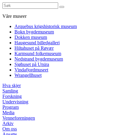
Våre museer
Arquebus krigshistorisk museum
Bokn bygdemuseum
Dokken museum
Haugesund billedgalleri
Hiltahuset på Røvær
Karmsund folkemuseum
Nedstrand bygdemuseum
Sjøhuset på Utsira
Vindafjordmuseet
Wrangellhuset
Hva skjer
Samling
Forskning
Undervisning
Program
Media
Venneforeningen
Arkiv
Om oss
Ansatte