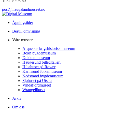
T: 52 70 93 60
post@haugalandmuseet.no
Åpningstider
Bestill omvisning
Våre museer
Arquebus krigshistorisk museum
Bokn bygdemuseum
Dokken museum
Haugesund billedgalleri
Hiltahuset på Røvær
Karmsund folkemuseum
Nedstrand bygdemuseum
Sjøhuset på Utsira
Vindafjordmuseet
Wrangellhuset
Arkiv
Om oss