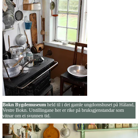
Bokn Bygdemuseum
held til i det gamle ungdomshuset på Håland,
Vestre Bokn. Utstillingane her er rike på bruksgjenstandar som
vitnar om ei svunnen tid.