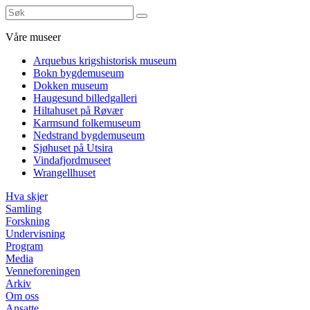
Våre museer
Arquebus krigshistorisk museum
Bokn bygdemuseum
Dokken museum
Haugesund billedgalleri
Hiltahuset på Røvær
Karmsund folkemuseum
Nedstrand bygdemuseum
Sjøhuset på Utsira
Vindafjordmuseet
Wrangellhuset
Hva skjer
Samling
Forskning
Undervisning
Program
Media
Venneforeningen
Arkiv
Om oss
Ansatte