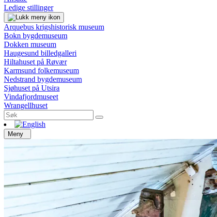
Ledige stillinger
Arquebus krigshistorisk museum
Bokn bygdemuseum
Dokken museum
Haugesund billedgalleri
Hiltahuset på Røvær
Karmsund folkemuseum
Nedstrand bygdemuseum
Sjøhuset på Utsira
Vindafjordmuseet
Wrangellhuset
Meny