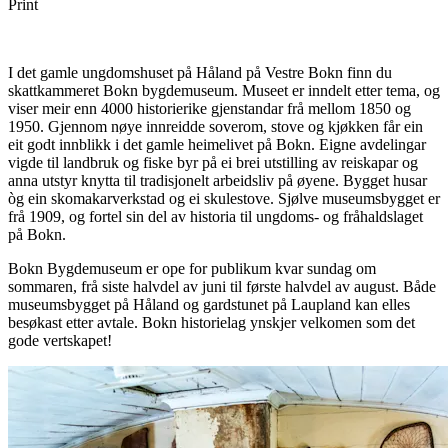
Print
I det gamle ungdomshuset på Håland på Vestre Bokn finn du
skattkammeret Bokn bygdemuseum. Museet er inndelt etter tema, og
viser meir enn 4000 historierike gjenstandar frå mellom 1850 og
1950. Gjennom nøye innreidde soverom, stove og kjøkken får ein
eit godt innblikk i det gamle heimelivet på Bokn. Eigne avdelingar
vigde til landbruk og fiske byr på ei brei utstilling av reiskapar og
anna utstyr knytta til tradisjonelt arbeidsliv på øyene. Bygget husar
òg ein skomakarverkstad og ei skulestove. Sjølve museumsbygget er
frå 1909, og fortel sin del av historia til ungdoms- og fråhaldslaget
på Bokn.
Bokn Bygdemuseum er ope for publikum kvar sundag om
sommaren, frå siste halvdel av juni til første halvdel av august. Både
museumsbygget på Håland og gardstunet på Laupland kan elles
besøkast etter avtale. Bokn historielag ynskjer velkomen som det
gode vertskapet!