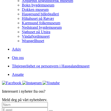
Arquebus krigshistorisk museum
Bokn bygdemuseum
Dokken museum
Haugesund billedgalleri
Hiltahuset på Røvær
Karmsund folkemuseum
Nedstrand bygdemuseum
Sjøhuset på Utsira
Vindafjordmuseet
Wrangellhuset
Arkiv
Om oss
Tilgjengelighet og personvern i Haugalandmuseet
Ansatte
Interessert i nyheter fra oss?
Meld deg på vårt nyhetsbrev.