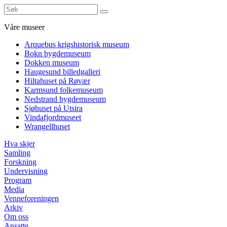
Våre museer
Arquebus krigshistorisk museum
Bokn bygdemuseum
Dokken museum
Haugesund billedgalleri
Hiltahuset på Røvær
Karmsund folkemuseum
Nedstrand bygdemuseum
Sjøhuset på Utsira
Vindafjordmuseet
Wrangellhuset
Hva skjer
Samling
Forskning
Undervisning
Program
Media
Venneforeningen
Arkiv
Om oss
Ansatte