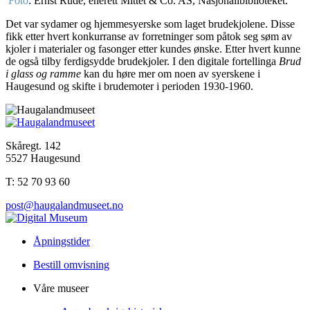
Foto
: Ernst Rude, enerett Mittet & Co. AS, Nasjonalibiblioteket.
Det var sydamer og hjemmesyerske som laget brudekjolene. Disse
fikk etter hvert konkurranse av forretninger som påtok seg søm av
kjoler i materialer og fasonger etter kundes ønske. Etter hvert kunne
de også tilby ferdigsydde brudekjoler. I den digitale fortellinga
Brud
i glass og ramme
kan du høre mer om noen av syerskene i
Haugesund og skifte i brudemoter i perioden 1930-1960.
Skåregt. 142
5527 Haugesund
T: 52 70 93 60
post@haugalandmuseet.no
Åpningstider
Bestill omvisning
Våre museer