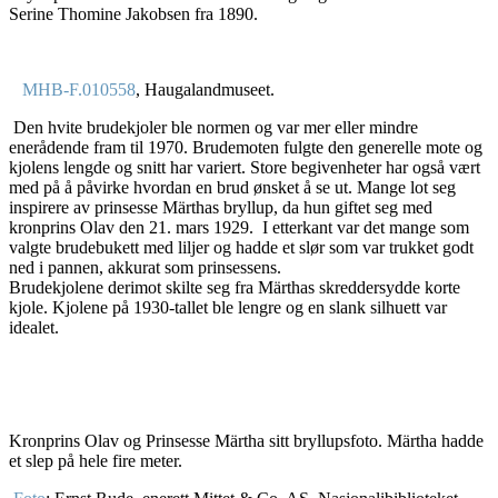
Serine Thomine Jakobsen fra 1890.
MHB-
F.010558
, Haugalandmuseet.
Den hvite brudekjoler ble normen og var mer eller mindre
enerådende fram til 1970. Brudemoten fulgte den generelle mote og
kjolens lengde og snitt har variert. Store begivenheter har også vært
med på å påvirke hvordan en brud ønsket å se ut. Mange lot seg
inspirere av prinsesse Märthas bryllup, da hun giftet seg med
kronprins Olav den 21. mars 1929. I etterkant var det mange som
valgte brudebukett med liljer og hadde et slør som var trukket godt
ned i pannen, akkurat som prinsessens.
Brudekjolene derimot skilte seg fra Märthas skreddersydde korte
kjole. Kjolene på 1930-tallet ble lengre og en slank silhuett var
idealet.
Kronprins Olav og Prinsesse Märtha sitt bryllupsfoto. Märtha hadde
et slep på hele fire meter.