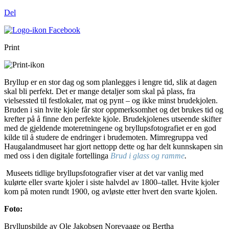
Del
Print
Bryllup er en stor dag og som planlegges i lengre tid, slik at dagen
skal bli perfekt. Det er mange detaljer som skal på plass, fra
vielsessted til festlokaler, mat og pynt – og ikke minst brudekjolen.
Bruden i sin hvite kjole får stor oppmerksomhet og det brukes tid og
krefter på å finne den perfekte kjole. Brudekjolenes utseende skifter
med de gjeldende moteretningene og bryllupsfotografiet er en god
kilde til å studere de endringer i brudemoten. Mimregruppa ved
Haugalandmuseet har gjort nettopp dette og har delt kunnskapen sin
med oss i den digitale fortellinga
Brud i glass og ramme
.
Museets tidlige bryllupsfotografier viser at det var vanlig med
kulørte eller svarte kjoler i siste halvdel av 1800–tallet. Hvite kjoler
kom på moten rundt 1900, og avløste etter hvert den svarte kjolen.
Foto:
Bryllupsbilde av Ole Jakobsen Norevaage og Bertha