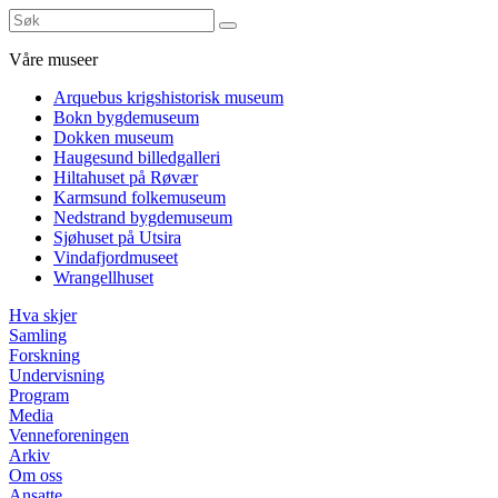
Våre museer
Arquebus krigshistorisk museum
Bokn bygdemuseum
Dokken museum
Haugesund billedgalleri
Hiltahuset på Røvær
Karmsund folkemuseum
Nedstrand bygdemuseum
Sjøhuset på Utsira
Vindafjordmuseet
Wrangellhuset
Hva skjer
Samling
Forskning
Undervisning
Program
Media
Venneforeningen
Arkiv
Om oss
Ansatte