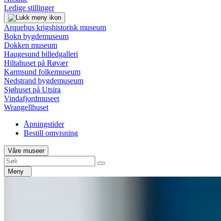
Ledige stillinger
Arquebus krigshistorisk museum
Bokn bygdemuseum
Dokken museum
Haugesund billedgalleri
Hiltahuset på Røvær
Karmsund folkemuseum
Nedstrand bygdemuseum
Sjøhuset på Utsira
Vindafjordmuseet
Wrangellhuset
Åpningstider
Bestill omvisning
Våre museer
Meny