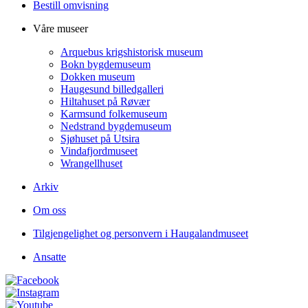
Bestill omvisning
Våre museer
Arquebus krigshistorisk museum
Bokn bygdemuseum
Dokken museum
Haugesund billedgalleri
Hiltahuset på Røvær
Karmsund folkemuseum
Nedstrand bygdemuseum
Sjøhuset på Utsira
Vindafjordmuseet
Wrangellhuset
Arkiv
Om oss
Tilgjengelighet og personvern i Haugalandmuseet
Ansatte