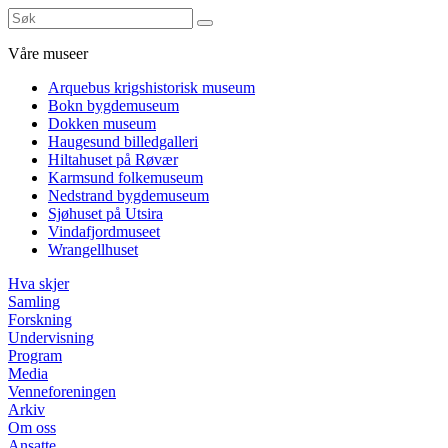
Våre museer
Arquebus krigshistorisk museum
Bokn bygdemuseum
Dokken museum
Haugesund billedgalleri
Hiltahuset på Røvær
Karmsund folkemuseum
Nedstrand bygdemuseum
Sjøhuset på Utsira
Vindafjordmuseet
Wrangellhuset
Hva skjer
Samling
Forskning
Undervisning
Program
Media
Venneforeningen
Arkiv
Om oss
Ansatte