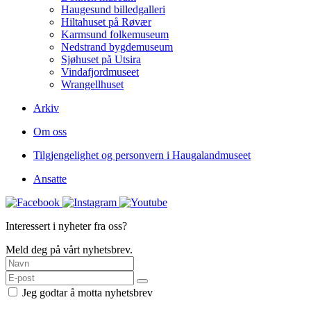
Haugesund billedgalleri
Hiltahuset på Røvær
Karmsund folkemuseum
Nedstrand bygdemuseum
Sjøhuset på Utsira
Vindafjordmuseet
Wrangellhuset
Arkiv
Om oss
Tilgjengelighet og personvern i Haugalandmuseet
Ansatte
Interessert i nyheter fra oss?
Meld deg på vårt nyhetsbrev.
Jeg godtar å motta nyhetsbrev