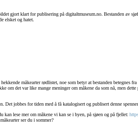
ildet gjort klart for publisering på digitaltmuseum.no. Bestanden av sj
e elsket og hatet.
 hekkende måkearter rødlistet, noe som betyr at bestanden betegnes fra så
ikke om det var like mange meninger om måkene da som nå, men dette post
en. Det jobbes for tiden med å få katalogisert og publisert denne spenn
u kan lese mer om måkene vi kan se i byen, på sjøen og på fjellet:
htt
 måkearter ser du i sommer?