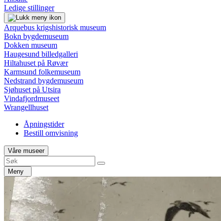
Ledige stillinger
Arquebus krigshistorisk museum
Bokn bygdemuseum
Dokken museum
Haugesund billedgalleri
Hiltahuset på Røvær
Karmsund folkemuseum
Nedstrand bygdemuseum
Sjøhuset på Utsira
Vindafjordmuseet
Wrangellhuset
Åpningstider
Bestill omvisning
Våre museer
Meny