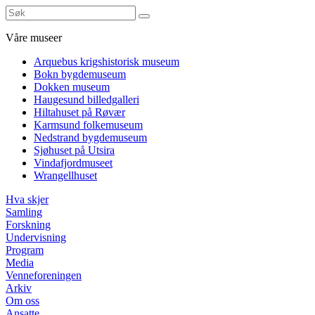
Våre museer
Arquebus krigshistorisk museum
Bokn bygdemuseum
Dokken museum
Haugesund billedgalleri
Hiltahuset på Røvær
Karmsund folkemuseum
Nedstrand bygdemuseum
Sjøhuset på Utsira
Vindafjordmuseet
Wrangellhuset
Hva skjer
Samling
Forskning
Undervisning
Program
Media
Venneforeningen
Arkiv
Om oss
Ansatte