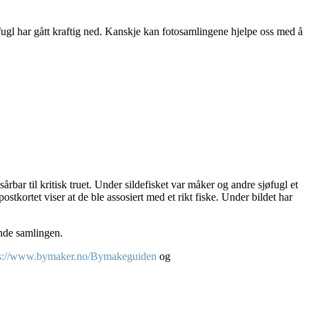
øfugl har gått kraftig ned. Kanskje kan fotosamlingene hjelpe oss med å
rbar til kritisk truet. Under sildefisket var måker og andre sjøfugl et
kortet viser at de ble assosiert med et rikt fiske. Under bildet har
ende samlingen.
ps://www.bymaker.no/Bymakeguiden
og