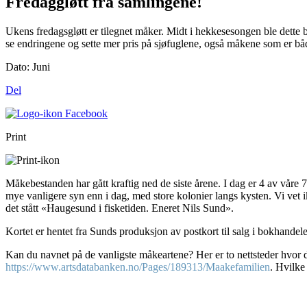
Fredaggløtt fra samlingene!
Ukens fredagsgløtt er tilegnet måker. Midt i hekkesesongen ble dette b
se endringene og sette mer pris på sjøfuglene, også måkene som er båd
Dato:
Juni
Del
Print
Måkebestanden har gått kraftig ned de siste årene. I dag er 4 av våre 7
mye vanligere syn enn i dag, med store kolonier langs kysten. Vi vet 
det stått «Haugesund i fisketiden. Eneret Nils Sund».
Kortet er hentet fra Sunds produksjon av postkort til salg i bokhandel
Kan du navnet på de vanligste måkeartene? Her er to nettsteder hvor d
https://www.artsdatabanken.no/Pages/189313/Maakefamilien
. Hvilke