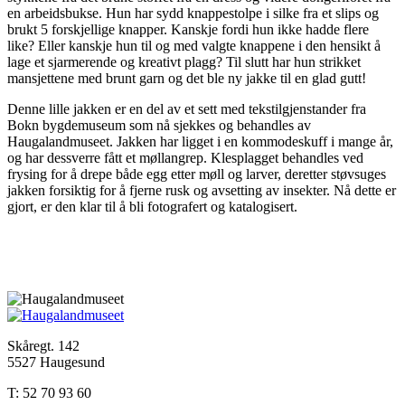
en arbeidsbukse. Hun har sydd knappestolpe i silke fra et slips og
brukt 5 forskjellige knapper. Kanskje fordi hun ikke hadde flere
like? Eller kanskje hun til og med valgte knappene i den hensikt å
lage et sjarmerende og kreativt plagg? Til slutt har hun strikket
mansjettene med brunt garn og det ble ny jakke til en glad gutt!
Denne lille jakken er en del av et sett med tekstilgjenstander fra
Bokn bygdemuseum som nå sjekkes og behandles av
Haugalandmuseet. Jakken har ligget i en kommodeskuff i mange år,
og har dessverre fått et møllangrep. Klesplagget behandles ved
frysing for å drepe både egg etter møll og larver, deretter støvsuges
jakken forsiktig for å fjerne rusk og avsetting av insekter. Nå dette er
gjort, er den klar til å bli fotografert og katalogisert.
Skåregt. 142
5527 Haugesund
T: 52 70 93 60