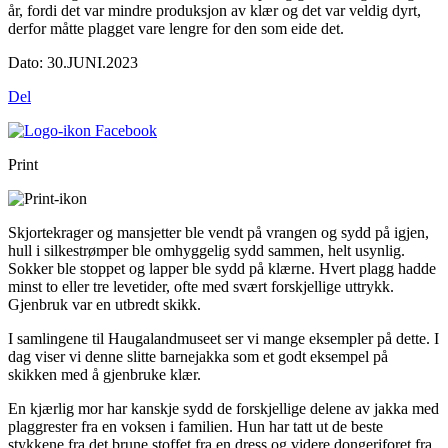
år, fordi det var mindre produksjon av klær og det var veldig dyrt,
derfor måtte plagget vare lengre for den som eide det.
Dato:
30.JUNI.2023
Del
Print
Skjortekrager og mansjetter ble vendt på vrangen og sydd på igjen,
hull i silkestrømper ble omhyggelig sydd sammen, helt usynlig.
Sokker ble stoppet og lapper ble sydd på klærne. Hvert plagg hadde
minst to eller tre levetider, ofte med svært forskjellige uttrykk.
Gjenbruk var en utbredt skikk.
I samlingene til Haugalandmuseet ser vi mange eksempler på dette. I
dag viser vi denne slitte barnejakka som et godt eksempel på
skikken med å gjenbruke klær.
En kjærlig mor har kanskje sydd de forskjellige delene av jakka med
plaggrester fra en voksen i familien. Hun har tatt ut de beste
stykkene fra det brune stoffet fra en dress og videre dongeriforet fra