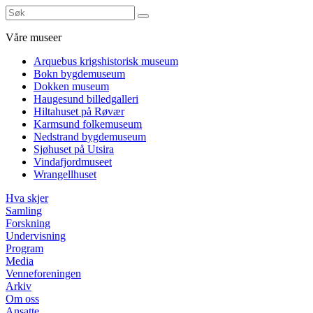
Våre museer
Arquebus krigshistorisk museum
Bokn bygdemuseum
Dokken museum
Haugesund billedgalleri
Hiltahuset på Røvær
Karmsund folkemuseum
Nedstrand bygdemuseum
Sjøhuset på Utsira
Vindafjordmuseet
Wrangellhuset
Hva skjer
Samling
Forskning
Undervisning
Program
Media
Venneforeningen
Arkiv
Om oss
Ansatte