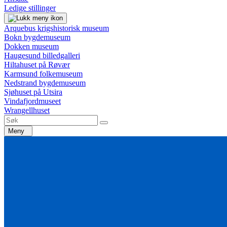
Ledige stillinger
Arquebus krigshistorisk museum
Bokn bygdemuseum
Dokken museum
Haugesund billedgalleri
Hiltahuset på Røvær
Karmsund folkemuseum
Nedstrand bygdemuseum
Sjøhuset på Utsira
Vindafjordmuseet
Wrangellhuset
Meny