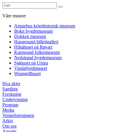
Våre museer
Arquebus krigshistorisk museum
Bokn bygdemuseum
Dokken museum
Haugesund billedgalleri
Hiltahuset på Røvær
Karmsund folkemuseum
Nedstrand bygdemuseum
Sjøhuset på Utsira
Vindafjordmuseet
Wrangellhuset
Hva skjer
Samling
Forskning
Undervisning
Program
Media
Venneforeningen
Arkiv
Om oss
Ansatte