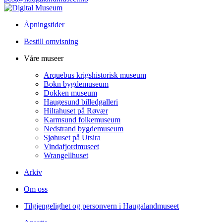
Åpningstider
Bestill omvisning
Våre museer
Arquebus krigshistorisk museum
Bokn bygdemuseum
Dokken museum
Haugesund billedgalleri
Hiltahuset på Røvær
Karmsund folkemuseum
Nedstrand bygdemuseum
Sjøhuset på Utsira
Vindafjordmuseet
Wrangellhuset
Arkiv
Om oss
Tilgjengelighet og personvern i Haugalandmuseet