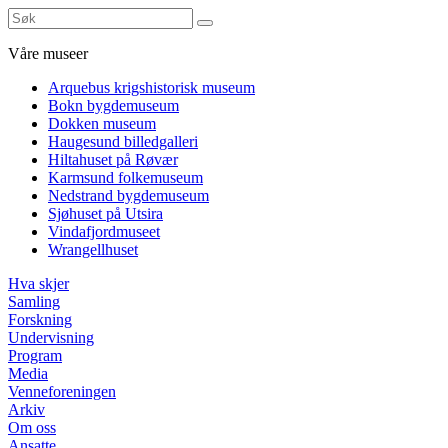
Våre museer
Arquebus krigshistorisk museum
Bokn bygdemuseum
Dokken museum
Haugesund billedgalleri
Hiltahuset på Røvær
Karmsund folkemuseum
Nedstrand bygdemuseum
Sjøhuset på Utsira
Vindafjordmuseet
Wrangellhuset
Hva skjer
Samling
Forskning
Undervisning
Program
Media
Venneforeningen
Arkiv
Om oss
Ansatte