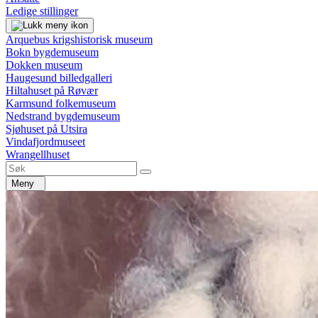
Ledige stillinger
Arquebus krigshistorisk museum
Bokn bygdemuseum
Dokken museum
Haugesund billedgalleri
Hiltahuset på Røvær
Karmsund folkemuseum
Nedstrand bygdemuseum
Sjøhuset på Utsira
Vindafjordmuseet
Wrangellhuset
Meny