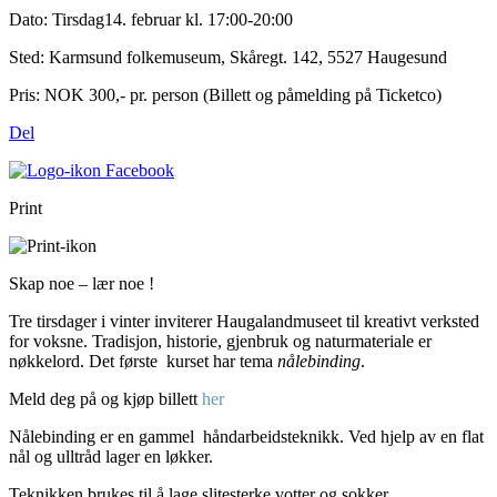
Dato:
Tirsdag14. februar kl. 17:00-20:00
Sted:
Karmsund folkemuseum, Skåregt. 142, 5527 Haugesund
Pris:
NOK 300,- pr. person (Billett og påmelding på Ticketco)
Del
Print
Skap noe – lær noe !
Tre tirsdager i vinter inviterer Haugalandmuseet til kreativt verksted
for voksne. Tradisjon, historie, gjenbruk og naturmateriale er
nøkkelord. Det første kurset har tema
nålebinding
.
Meld deg på og kjøp billett
her
Nålebinding er en gammel håndarbeidsteknikk. Ved hjelp av en flat
nål og ulltråd lager en løkker.
Teknikken brukes til å lage slitesterke votter og sokker.