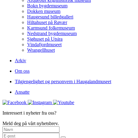
Arquebus krigshistorisk museum
Bokn bygdemuseum
Dokken museum
Haugesund billedgalleri
Hiltahuset på Røvær
Karmsund folkemuseum
Nedstrand bygdemuseum
Sjøhuset på Utsira
Vindafjordmuseet
Wrangellhuset
Arkiv
Om oss
Tilgjengelighet og personvern i Haugalandmuseet
Ansatte
Interessert i nyheter fra oss?
Meld deg på vårt nyhetsbrev.