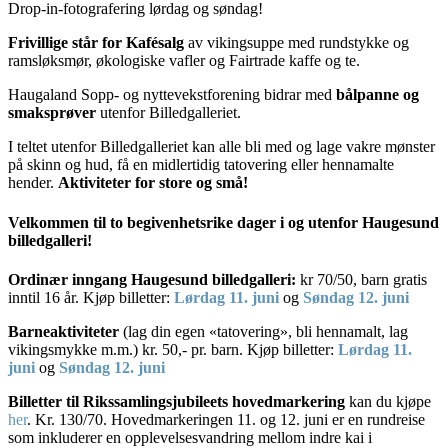
Drop-in-fotografering lørdag og søndag!
Frivillige står for Kafésalg
av vikingsuppe med rundstykke og
ramsløksmør, økologiske vafler og Fairtrade kaffe og te.
Haugaland Sopp- og nyttevekstforening bidrar med
bålpanne og
smaksprøver
utenfor Billedgalleriet.
I teltet utenfor Billedgalleriet kan alle bli med og lage vakre mønster
på skinn og hud, få en midlertidig tatovering eller hennamalte
hender.
Aktiviteter for store og små!
Velkommen til to begivenhetsrike dager i og utenfor Haugesund
billedgalleri!
Ordinær inngang Haugesund billedgalleri:
kr 70/50, barn gratis
inntil 16 år. Kjøp billetter:
Lørdag 11. juni
og
Søndag 12. juni
Barneaktiviteter
(lag din egen «tatovering», bli hennamalt, lag
vikingsmykke m.m.) kr. 50,- pr. barn. Kjøp billetter:
Lørdag 11.
juni
og
Søndag 12. juni
Billetter til Rikssamlingsjubileets hovedmarkering
kan du kjøpe
her
. Kr. 130/70. Hovedmarkeringen 11. og 12. juni er en rundreise
som inkluderer en opplevelsesvandring mellom indre kai i