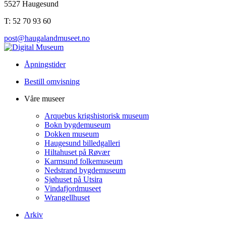
5527 Haugesund
T: 52 70 93 60
post@haugalandmuseet.no
Åpningstider
Bestill omvisning
Våre museer
Arquebus krigshistorisk museum
Bokn bygdemuseum
Dokken museum
Haugesund billedgalleri
Hiltahuset på Røvær
Karmsund folkemuseum
Nedstrand bygdemuseum
Sjøhuset på Utsira
Vindafjordmuseet
Wrangellhuset
Arkiv