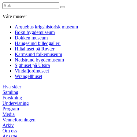
Våre museer
Arquebus krigshistorisk museum
Bokn bygdemuseum
Dokken museum
Haugesund billedgalleri
Hiltahuset på Røvær
Karmsund folkemuseum
Nedstrand bygdemuseum
Sjøhuset på Utsira
Vindafjordmuseet
Wrangellhuset
Hva skjer
Samling
Forskning
Undervisning
Program
Media
Venneforeningen
Arkiv
Om oss
Ansatte