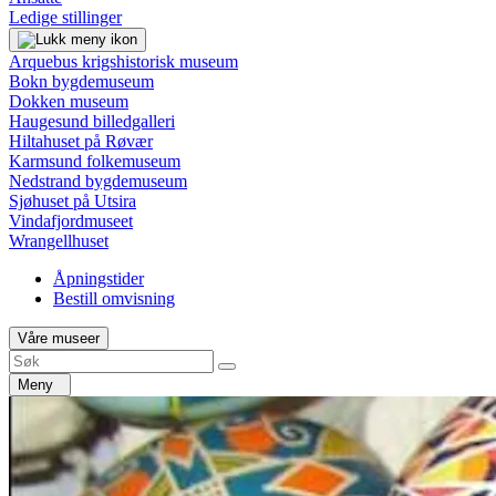
Ledige stillinger
Arquebus krigshistorisk museum
Bokn bygdemuseum
Dokken museum
Haugesund billedgalleri
Hiltahuset på Røvær
Karmsund folkemuseum
Nedstrand bygdemuseum
Sjøhuset på Utsira
Vindafjordmuseet
Wrangellhuset
Åpningstider
Bestill omvisning
Våre museer
Meny