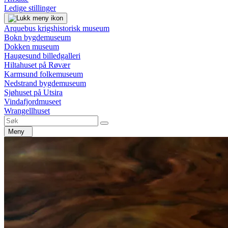
Ledige stillinger
Arquebus krigshistorisk museum
Bokn bygdemuseum
Dokken museum
Haugesund billedgalleri
Hiltahuset på Røvær
Karmsund folkemuseum
Nedstrand bygdemuseum
Sjøhuset på Utsira
Vindafjordmuseet
Wrangellhuset
Meny