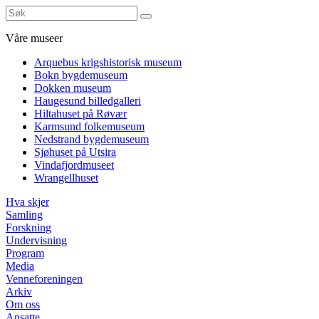
Våre museer
Arquebus krigshistorisk museum
Bokn bygdemuseum
Dokken museum
Haugesund billedgalleri
Hiltahuset på Røvær
Karmsund folkemuseum
Nedstrand bygdemuseum
Sjøhuset på Utsira
Vindafjordmuseet
Wrangellhuset
Hva skjer
Samling
Forskning
Undervisning
Program
Media
Venneforeningen
Arkiv
Om oss
Ansatte