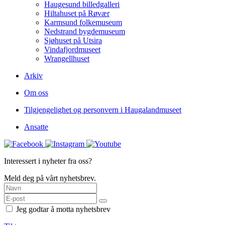
Haugesund billedgalleri
Hiltahuset på Røvær
Karmsund folkemuseum
Nedstrand bygdemuseum
Sjøhuset på Utsira
Vindafjordmuseet
Wrangellhuset
Arkiv
Om oss
Tilgjengelighet og personvern i Haugalandmuseet
Ansatte
Interessert i nyheter fra oss?
Meld deg på vårt nyhetsbrev.
Jeg godtar å motta nyhetsbrev