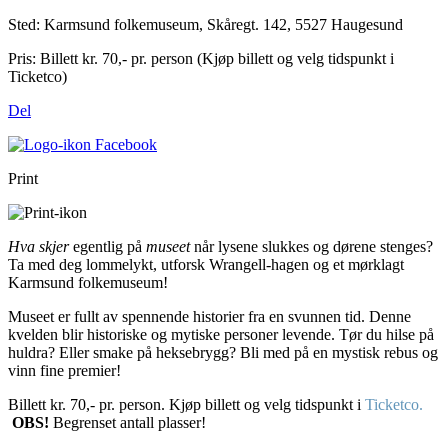
Sted:
Karmsund folkemuseum, Skåregt. 142, 5527 Haugesund
Pris:
Billett kr. 70,- pr. person (Kjøp billett og velg tidspunkt i
Ticketco)
Del
Print
Hva skjer
egentlig på
museet
når lysene slukkes og dørene stenges?
Ta med deg lommelykt, utforsk Wrangell-hagen og et mørklagt
Karmsund folkemuseum!
Museet er fullt av spennende historier fra en svunnen tid. Denne
kvelden blir historiske og mytiske personer levende. Tør du hilse på
huldra? Eller smake på heksebrygg? Bli med på en mystisk rebus og
vinn fine premier!
Billett kr. 70,- pr. person. Kjøp billett og velg tidspunkt i
Ticketco.
OBS!
Begrenset antall plasser!