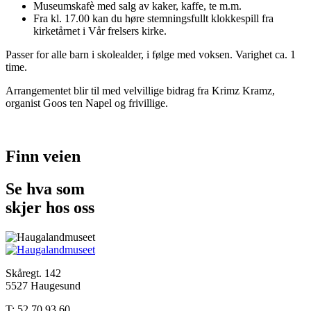
Museumskafè med salg av kaker, kaffe, te m.m.
Fra kl. 17.00 kan du høre stemningsfullt klokkespill fra
kirketårnet i Vår frelsers kirke.
Passer for alle barn i skolealder, i følge med voksen. Varighet ca. 1
time.
Arrangementet blir til med velvillige bidrag fra Krimz Kramz,
organist Goos ten Napel og frivillige.
Finn veien
Se hva som
skjer hos oss
Skåregt. 142
5527 Haugesund
T: 52 70 93 60