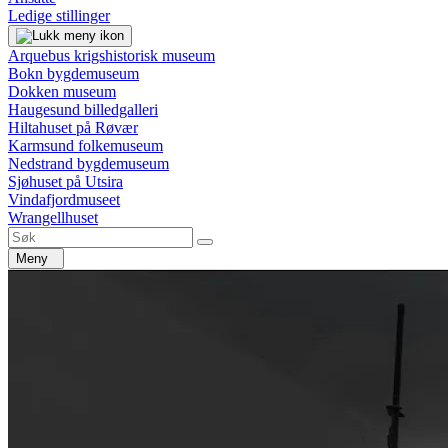
Ledige stillinger
Arquebus krigshistorisk museum
Bokn bygdemuseum
Dokken museum
Haugesund billedgalleri
Hiltahuset på Røvær
Karmsund folkemuseum
Nedstrand bygdemuseum
Sjøhuset på Utsira
Vindafjordmuseet
Wrangellhuset
Meny