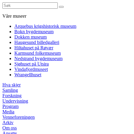
Våre museer
Arquebus krigshistorisk museum
Bokn bygdemuseum
Dokken museum
Haugesund billedgalleri
Hiltahuset på Røvær
Karmsund folkemuseum
Nedstrand bygdemuseum
Sjøhuset på Utsira
Vindafjordmuseet
Wrangellhuset
Hva skjer
Samling
Forskning
Undervisning
Program
Media
Venneforeningen
Arkiv
Om oss
Ansatte