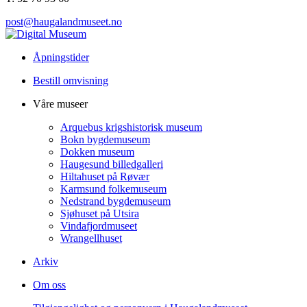
post@haugalandmuseet.no
Åpningstider
Bestill omvisning
Våre museer
Arquebus krigshistorisk museum
Bokn bygdemuseum
Dokken museum
Haugesund billedgalleri
Hiltahuset på Røvær
Karmsund folkemuseum
Nedstrand bygdemuseum
Sjøhuset på Utsira
Vindafjordmuseet
Wrangellhuset
Arkiv
Om oss