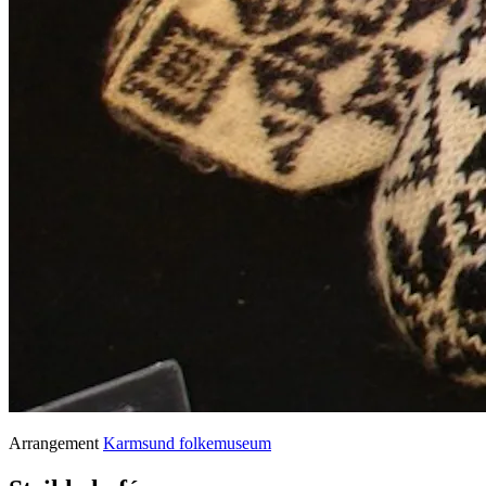
Arrangement
Karmsund folkemuseum