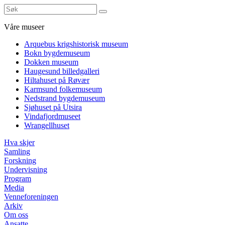
Våre museer
Arquebus krigshistorisk museum
Bokn bygdemuseum
Dokken museum
Haugesund billedgalleri
Hiltahuset på Røvær
Karmsund folkemuseum
Nedstrand bygdemuseum
Sjøhuset på Utsira
Vindafjordmuseet
Wrangellhuset
Hva skjer
Samling
Forskning
Undervisning
Program
Media
Venneforeningen
Arkiv
Om oss
Ansatte