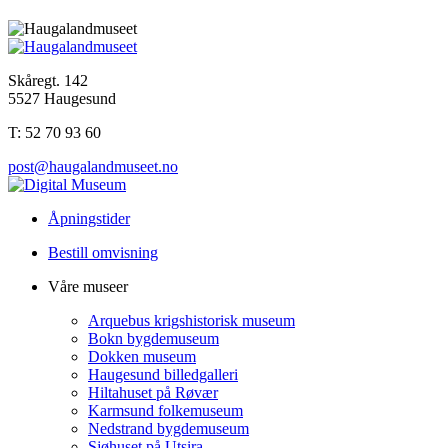
Skåregt. 142
5527 Haugesund
T: 52 70 93 60
post@haugalandmuseet.no
Åpningstider
Bestill omvisning
Våre museer
Arquebus krigshistorisk museum
Bokn bygdemuseum
Dokken museum
Haugesund billedgalleri
Hiltahuset på Røvær
Karmsund folkemuseum
Nedstrand bygdemuseum
Sjøhuset på Utsira