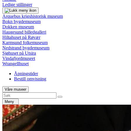
Ledige stillinger
Arquebus krigshistorisk museum
Bokn bygdemuseum
Dokken museum
Haugesund billedgalleri
Hiltahuset på Røvær
Karmsund folkemuseum
Nedstrand bygdemuseum
Sjøhuset på Utsira
Vindafjordmuseet
Wrangellhuset
Åpningstider
Bestill omvisning
Våre museer
Meny