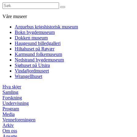
Våre museer
Arquebus krigshistorisk museum
Bokn bygdemuseum
Dokken museum
Haugesund billedgalleri
Hiltahuset på Røvær
Karmsund folkemuseum
Nedstrand bygdemuseum
Sjøhuset på Utsira
Vindafjordmuseet
Wrangellhuset
Hva skjer
Samling
Forskning
Undervisning
Program
Media
Venneforeningen
Arkiv
Om oss
Ansatte