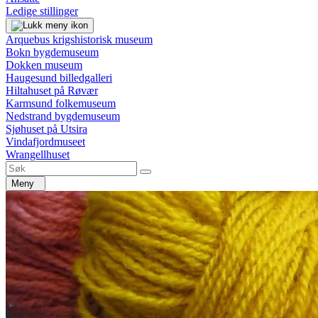
Ledige stillinger
Arquebus krigshistorisk museum
Bokn bygdemuseum
Dokken museum
Haugesund billedgalleri
Hiltahuset på Røvær
Karmsund folkemuseum
Nedstrand bygdemuseum
Sjøhuset på Utsira
Vindafjordmuseet
Wrangellhuset
Meny