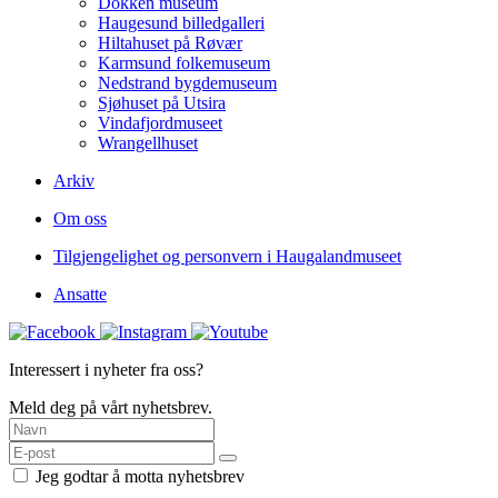
Dokken museum
Haugesund billedgalleri
Hiltahuset på Røvær
Karmsund folkemuseum
Nedstrand bygdemuseum
Sjøhuset på Utsira
Vindafjordmuseet
Wrangellhuset
Arkiv
Om oss
Tilgjengelighet og personvern i Haugalandmuseet
Ansatte
Interessert i nyheter fra oss?
Meld deg på vårt nyhetsbrev.
Jeg godtar å motta nyhetsbrev