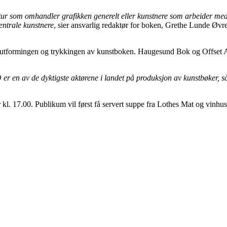
tur som omhandler grafikken generelt eller kunstnere som arbeider med h
ntrale kunstnere
, sier ansvarlig redaktør for boken, Grethe Lunde Øvr
 utformingen og trykkingen av kunstboken. Haugesund Bok og Offset AS
r en av de dyktigste aktørene i landet på produksjon av kunstbøker, så
kl. 17.00. Publikum vil først få servert suppe fra Lothes Mat og vinhus