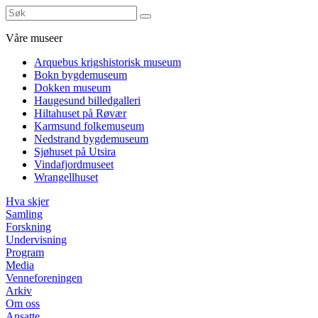
Våre museer
Arquebus krigshistorisk museum
Bokn bygdemuseum
Dokken museum
Haugesund billedgalleri
Hiltahuset på Røvær
Karmsund folkemuseum
Nedstrand bygdemuseum
Sjøhuset på Utsira
Vindafjordmuseet
Wrangellhuset
Hva skjer
Samling
Forskning
Undervisning
Program
Media
Venneforeningen
Arkiv
Om oss
Ansatte