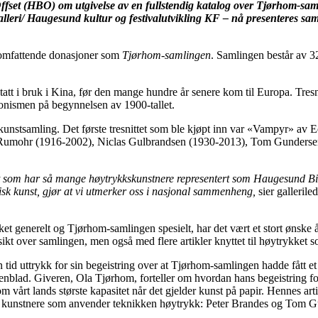
set (HBO) om utgivelse av en fullstendig katalog over Tjørhom-sam
alleri/ Haugesund kultur og festivalutvikling KF – nå presenteres sa
å omfattende donasjoner som
Tjørhom-samlingen
. Samlingen består av 32
att i bruk i Kina, før den mange hundre år senere kom til Europa. Tresni
onismen på begynnelsen av 1900-tallet.
 kunstsamling. Det første tresnittet som ble kjøpt inn var «Vampyr» a
Rumohr (1916-2002), Niclas Gulbrandsen (1930-2013), Tom Gundersen (f
et som har så mange høytrykkskunstnere representert som Haugesund Bil
isk kunst, gjør at vi utmerker oss i nasjonal sammenheng,
sier galleril
ket generelt og Tjørhom-samlingen spesielt, har det vært et stort ønske
sikt over samlingen, men også med flere artikler knyttet til høytrykket 
tid uttrykk for sin begeistring over at Tjørhom-samlingen hadde fått et va
blad. Giveren, Ola Tjørhom, forteller om hvordan hans begeistring for h
vårt lands største kapasitet når det gjelder kunst på papir. Hennes artikk
unstnere som anvender teknikken høytrykk: Peter Brandes og Tom Gunde