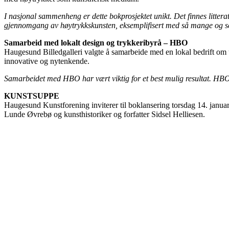
I nasjonal sammenheng er dette bokprosjektet unikt. Det finnes littera
gjennomgang av høytrykkskunsten, eksemplifisert med så mange og se
Samarbeid med lokalt design og trykkeribyrå – HBO
Haugesund Billedgalleri valgte å samarbeide med en lokal bedrift om
innovative og nytenkende.
Samarbeidet med HBO har vært viktig for et best mulig resultat. HBO e
KUNSTSUPPE
Haugesund Kunstforening inviterer til boklansering torsdag 14. januar 
Lunde Øvrebø og kunsthistoriker og forfatter Sidsel Helliesen.