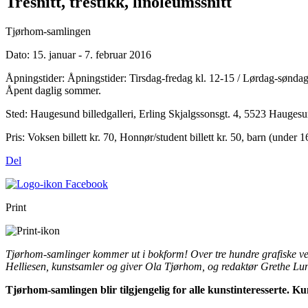
Tresnitt, trestikk, linoleumssnitt
Tjørhom-samlingen
Dato:
15. januar - 7. februar 2016
Åpningstider:
Åpningstider: Tirsdag-fredag kl. 12-15 / Lørdag-søndag
Åpent daglig sommer.
Sted:
Haugesund billedgalleri, Erling Skjalgssonsgt. 4, 5523 Hauges
Pris:
Voksen billett kr. 70, Honnør/student billett kr. 50, barn (under
Del
Print
Tjørhom-samlinger kommer ut i bokform! Over tre hundre grafiske verk
Helliesen, kunstsamler og giver Ola Tjørhom, og redaktør Grethe Lund
Tjørhom-samlingen blir tilgjengelig for alle kunstinteresserte. 