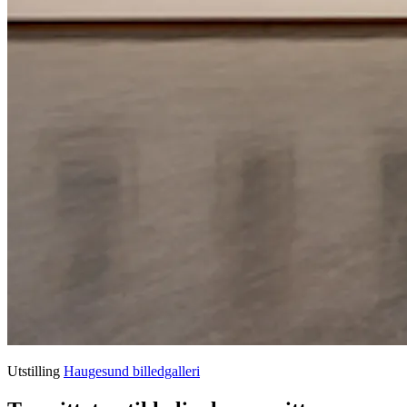
Utstilling
Haugesund billedgalleri