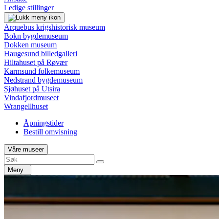
Ledige stillinger
Arquebus krigshistorisk museum
Bokn bygdemuseum
Dokken museum
Haugesund billedgalleri
Hiltahuset på Røvær
Karmsund folkemuseum
Nedstrand bygdemuseum
Sjøhuset på Utsira
Vindafjordmuseet
Wrangellhuset
Åpningstider
Bestill omvisning
Våre museer
Meny