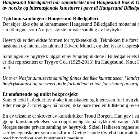
Haugesund Billedgalleri har samarbeidet med Haugesund Bok & Off
av norske og internasjonale kunstnere i gave til Haugesund Billedg
Tjørhom-samlingen i Haugesund Billedgalleri
Det skjer ikke ofte at kunstmuseet Haugesund Billedgalleri mottar s
sin tid regnet som Norges største private samling av høytrykk.
Høytrykk er den eldste formen for trykketeknikk. Teknikken ble først t
nasjonalt og internasjonalt med Edvard Munch, og den tyske ekspresj
Samlingen av høytrykk utgjør et av tyngdepunktene i Billedgalleriets
er rikt representert er Trygve Goa (1925-2013) fra Haugesund, Knut 
m.fl.
Ut over Nasjonalmuseets samling finnes det ikke kunstmuseer i land
høytrykkskunst og de svært gode forholdene vi har for visning av graf
Et omfattende og unikt bokprosjekt
Som et ledd i arbeidet for å øke kunnskapen og interessen for høytryk
Etter mange år foreligger nå boken, ikke bare med en fullstendig over
En av tekstene er skrevet av kunstkritiker Trond Borgen. Han gav i sin 
gjengi kunstanmeldelsen som opprinnelig sto på trykk i Stavanger Aften
Norges største private samling av høytrykk. Sidsel Helliesen regnes som 
særlige egenskaper som kunstform. Grethe Lunde Øvrebø har møtt to k
med høytrykket som kunstnerisk medium.