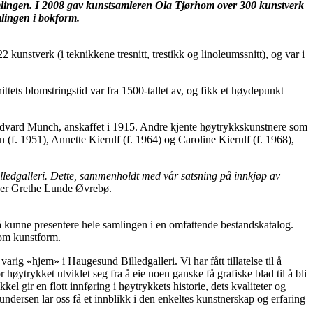
lingen. I 2008 gav kunstsamleren Ola Tjørhom over 300 kunstverk
mlingen i bokform.
2 kunstverk (i teknikkene tresnitt, trestikk og linoleumssnitt), og var i
ttets blomstringstid var fra 1500-tallet av, og fikk et høydepunkt
v Edvard Munch, anskaffet i 1915. Andre kjente høytrykkskunstnere som
. 1951), Annette Kierulf (f. 1964) og Caroline Kierulf (f. 1968),
ledgalleri. Dette, sammenholdt med vår satsning på innkjøp av
eder Grethe Lunde Øvrebø.
 å kunne presentere hele samlingen i en omfattende bestandskatalog.
som kunstform.
rig «hjem» i Haugesund Billedgalleri. Vi har fått tillatelse til å
øytrykket utviklet seg fra å eie noen ganske få grafiske blad til å bli
el gir en flott innføring i høytrykkets historie, dets kvaliteter og
rsen lar oss få et innblikk i den enkeltes kunstnerskap og erfaring