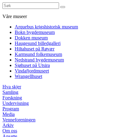
Våre museer
Arquebus krigshistorisk museum
Bokn bygdemuseum
Dokken museum
Haugesund billedgalleri
Hiltahuset på Røvær
Karmsund folkemuseum
Nedstrand bygdemuseum
Sjøhuset på Utsira
Vindafjordmuseet
Wrangellhuset
Hva skjer
Samling
Forskning
Undervisning
Program
Media
Venneforeningen
Arkiv
Om oss
Ansatte