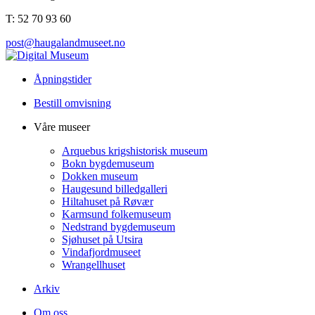
T: 52 70 93 60
post@haugalandmuseet.no
Åpningstider
Bestill omvisning
Våre museer
Arquebus krigshistorisk museum
Bokn bygdemuseum
Dokken museum
Haugesund billedgalleri
Hiltahuset på Røvær
Karmsund folkemuseum
Nedstrand bygdemuseum
Sjøhuset på Utsira
Vindafjordmuseet
Wrangellhuset
Arkiv
Om oss