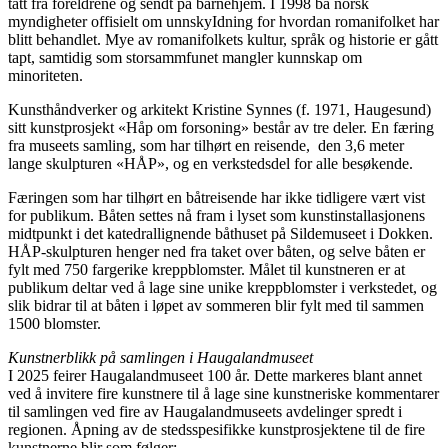
tatt fra foreldrene og sendt på barnehjem. I 1998 ba norsk
myndigheter offisielt om unnskyIdning for hvordan romanifolket har
blitt behandlet. Mye av romanifolkets kultur, språk og historie er gått
tapt, samtidig som storsammfunet mangler kunnskap om
minoriteten.
Kunsthåndverker og arkitekt Kristine Synnes (f. 1971, Haugesund)
sitt kunstprosjekt «Håp om forsoning» består av tre deler. En færing
fra museets samling, som har tilhørt en reisende, den 3,6 meter
lange skulpturen «HÅP», og en verkstedsdel for alle besøkende.
Færingen som har tilhørt en båtreisende har ikke tidligere vært vist
for publikum. Båten settes nå fram i lyset som kunstinstallasjonens
midtpunkt i det katedrallignende båthuset på Sildemuseet i Dokken.
HÅP-skulpturen henger ned fra taket over båten, og selve båten er
fylt med 750 fargerike kreppblomster. Målet til kunstneren er at
publikum deltar ved å lage sine unike kreppblomster i verkstedet, og
slik bidrar til at båten i løpet av sommeren blir fylt med til sammen
1500 blomster.
Kunstnerblikk på samlingen i Haugalandmuseet
I 2025 feirer Haugalandmuseet 100 år. Dette markeres blant annet
ved å invitere fire kunstnere til å lage sine kunstneriske kommentarer
til samlingen ved fire av Haugalandmuseets avdelinger spredt i
regionen. Åpning av de stedsspesifikke kunstprosjektene til de fire
kunstnerne blir som følger: