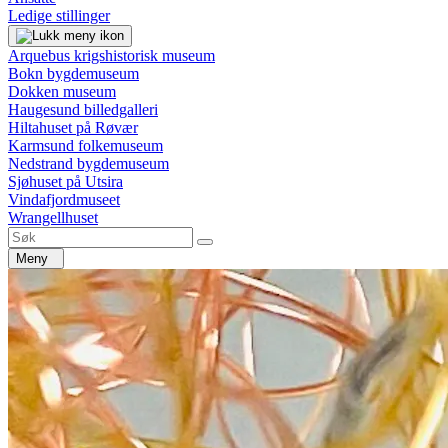
Ledige stillinger
Arquebus krigshistorisk museum
Bokn bygdemuseum
Dokken museum
Haugesund billedgalleri
Hiltahuset på Røvær
Karmsund folkemuseum
Nedstrand bygdemuseum
Sjøhuset på Utsira
Vindafjordmuseet
Wrangellhuset
Meny