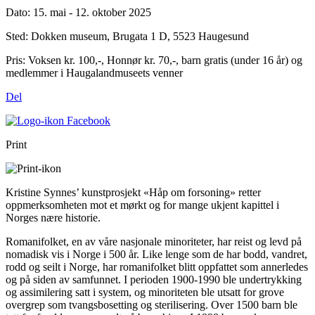
Dato:
15. mai - 12. oktober 2025
Sted:
Dokken museum, Brugata 1 D, 5523 Haugesund
Pris:
Voksen kr. 100,-, Honnør kr. 70,-, barn gratis (under 16 år) og
medlemmer i Haugalandmuseets venner
Del
Print
Kristine Synnes’ kunstprosjekt «Håp om forsoning» retter
oppmerksomheten mot et mørkt og for mange ukjent kapittel i
Norges nære historie.
Romanifolket, en av våre nasjonale minoriteter, har reist og levd på
nomadisk vis i Norge i 500 år. Like lenge som de har bodd, vandret,
rodd og seilt i Norge, har romanifolket blitt oppfattet som annerledes
og på siden av samfunnet. I perioden 1900-1990 ble undertrykking
og assimilering satt i system, og minoriteten ble utsatt for grove
overgrep som tvangsbosetting og sterilisering. Over 1500 barn ble