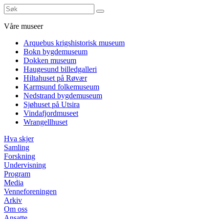
Våre museer
Arquebus krigshistorisk museum
Bokn bygdemuseum
Dokken museum
Haugesund billedgalleri
Hiltahuset på Røvær
Karmsund folkemuseum
Nedstrand bygdemuseum
Sjøhuset på Utsira
Vindafjordmuseet
Wrangellhuset
Hva skjer
Samling
Forskning
Undervisning
Program
Media
Venneforeningen
Arkiv
Om oss
Ansatte