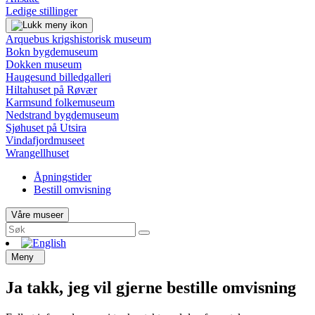
Ledige stillinger
Arquebus krigshistorisk museum
Bokn bygdemuseum
Dokken museum
Haugesund billedgalleri
Hiltahuset på Røvær
Karmsund folkemuseum
Nedstrand bygdemuseum
Sjøhuset på Utsira
Vindafjordmuseet
Wrangellhuset
Åpningstider
Bestill omvisning
Våre museer
Meny
Ja takk, jeg vil gjerne bestille omvisning