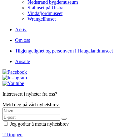
Nedstrand bygdemuseum
Sjøhuset på Utsira
Vindafjordmuseet
Wrangellhuset
Arkiv
Om oss
Tilgjengelighet og personvern i Haugalandmuseet
Ansatte
Interessert i nyheter fra oss?
Meld deg på vårt nyhetsbrev.
Jeg godtar å motta nyhetsbrev
Til toppen