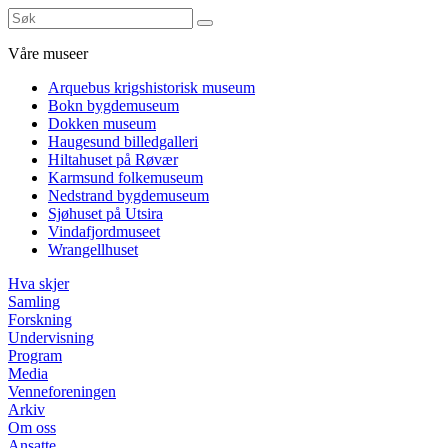
Våre museer
Arquebus krigshistorisk museum
Bokn bygdemuseum
Dokken museum
Haugesund billedgalleri
Hiltahuset på Røvær
Karmsund folkemuseum
Nedstrand bygdemuseum
Sjøhuset på Utsira
Vindafjordmuseet
Wrangellhuset
Hva skjer
Samling
Forskning
Undervisning
Program
Media
Venneforeningen
Arkiv
Om oss
Ansatte