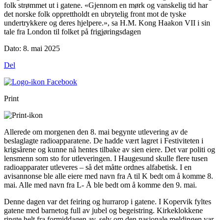
folk strømmet ut i gatene. «Gjennom en mørk og vanskelig tid har
det norske folk opprettholdt en ubrytelig front mot de tyske
undertrykkere og deres hjelpere.», sa H.M. Kong Haakon VII i sin
tale fra London til folket på frigjøringsdagen
Dato:
8. mai 2025
Del
Print
Allerede om morgenen den 8. mai begynte utlevering av de
beslaglagte radioapparatene. De hadde vært lagret i Festiviteten i
krigsårene og kunne nå hentes tilbake av sien eiere. Det var politi og
lensmenn som sto for utleveringen. I Haugesund skulle flere tusen
radioapparater utleveres – så det måtte ordnes alfabetisk. I en
avisannonse ble alle eiere med navn fra A til K bedt om å komme 8.
mai. Alle med navn fra L- Å ble bedt om å komme den 9. mai.
Denne dagen var det feiring og hurrarop i gatene. I Kopervik fyltes
gatene med barnetog full av jubel og begeistring. Kirkeklokkene
ringte helt fra formiddagen av, selv om den nasjonale meldingen var