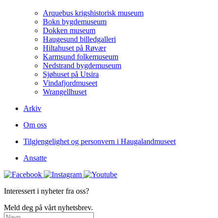
Arquebus krigshistorisk museum
Bokn bygdemuseum
Dokken museum
Haugesund billedgalleri
Hiltahuset på Røvær
Karmsund folkemuseum
Nedstrand bygdemuseum
Sjøhuset på Utsira
Vindafjordmuseet
Wrangellhuset
Arkiv
Om oss
Tilgjengelighet og personvern i Haugalandmuseet
Ansatte
Interessert i nyheter fra oss?
Meld deg på vårt nyhetsbrev.