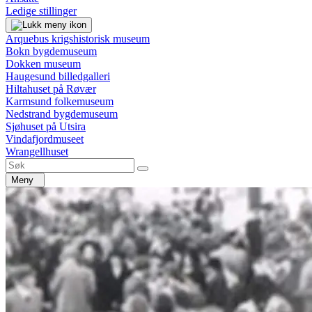
Ledige stillinger
Arquebus krigshistorisk museum
Bokn bygdemuseum
Dokken museum
Haugesund billedgalleri
Hiltahuset på Røvær
Karmsund folkemuseum
Nedstrand bygdemuseum
Sjøhuset på Utsira
Vindafjordmuseet
Wrangellhuset
Meny