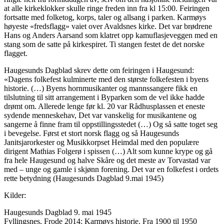
at alle kirkeklokker skulle ringe freden inn fra kl 15:00. Feiringen
fortsatte med folketog, korps, taler og allsang i parken. Karmøys
høyeste «fredsflagg» vaiet over Avaldsnes kirke. Det var brødrene
Hans og Anders Aarsand som klatret opp kamuflasjeveggen med en
stang som de satte på kirkespiret. Ti stangen festet de det norske
flagget.
Haugesunds Dagblad skrev dette om feiringen i Haugesund:
«Dagens folkefest kulminerte med den største folkefesten i byens
historie. (…) Byens hornmusikanter og mannssangere fikk en
tilslutning til sitt arrangement i Byparken som de vel ikke hadde
drømt om. Allerede lenge før kl. 20 var Rådhusplassen et eneste
sydende menneskehav, Det var vanskelig for musikantene og
sangerne å finne fram til oppstillingsstedet (…) Og så satte toget seg
i bevegelse. Først et stort norsk flagg og så Haugesunds
Janitsjarorkester og Musikkorpset Heimdal med den populære
dirigent Mathias Folgerø i spissen (…) Alt som kunne krype og gå
fra hele Haugesund og halve Skåre og det meste av Torvastad var
med – unge og gamle i skjønn forening. Det var en folkefest i ordets
rette betydning (Haugesunds Dagblad 9.mai 1945)
Kilder:
Haugesunds Dagblad 9. mai 1945
Fyllingsnes, Frode 2014: Karmøys historie. Fra 1900 til 1950