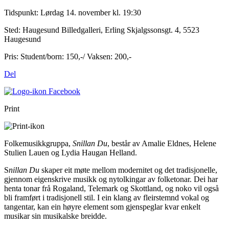
Tidspunkt:
Lørdag 14. november kl. 19:30
Sted:
Haugesund Billedgalleri, Erling Skjalgssonsgt. 4, 5523
Haugesund
Pris:
Student/born: 150,-/ Vaksen: 200,-
Del
Print
Folkemusikkgruppa, ​
Snillan Du
, består av Amalie Eldnes, Helene
Stulien Lauen og Lydia Haugan Helland.
S
nillan Du
skaper eit møte mellom modernitet og det tradisjonelle,
gjennom eigenskrive musikk og nytolkingar av folketonar. Dei har
henta tonar frå Rogaland, Telemark og Skottland, og noko vil også
bli framført i tradisjonell stil. I ein klang av fleirstemnd vokal og
tangentar, kan ein høyre element som gjenspeglar kvar enkelt
musikar sin musikalske breidde.