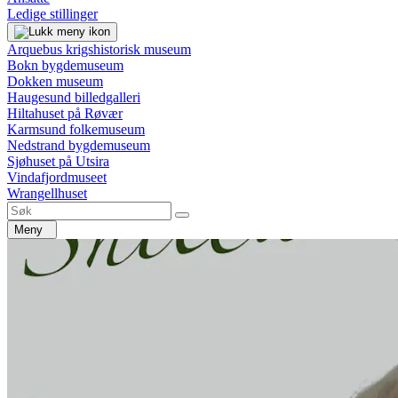
Ledige stillinger
Arquebus krigshistorisk museum
Bokn bygdemuseum
Dokken museum
Haugesund billedgalleri
Hiltahuset på Røvær
Karmsund folkemuseum
Nedstrand bygdemuseum
Sjøhuset på Utsira
Vindafjordmuseet
Wrangellhuset
Meny