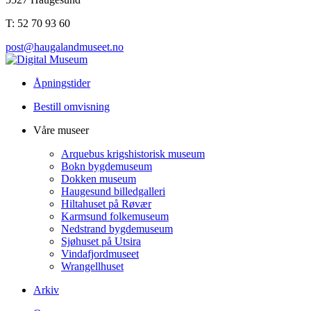
T: 52 70 93 60
post@haugalandmuseet.no
Åpningstider
Bestill omvisning
Våre museer
Arquebus krigshistorisk museum
Bokn bygdemuseum
Dokken museum
Haugesund billedgalleri
Hiltahuset på Røvær
Karmsund folkemuseum
Nedstrand bygdemuseum
Sjøhuset på Utsira
Vindafjordmuseet
Wrangellhuset
Arkiv