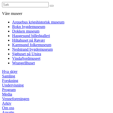
Våre museer
Arquebus krigshistorisk museum
Bokn bygdemuseum
Dokken museum
Haugesund billedgalleri
Hiltahuset på Røvær
Karmsund folkemuseum
Nedstrand bygdemuseum
Sjøhuset på Utsira
Vindafjordmuseet
Wrangellhuset
Hva skjer
Samling
Forskning
Undervisning
Program
Media
Venneforeningen
Arkiv
Om oss
Ansatte