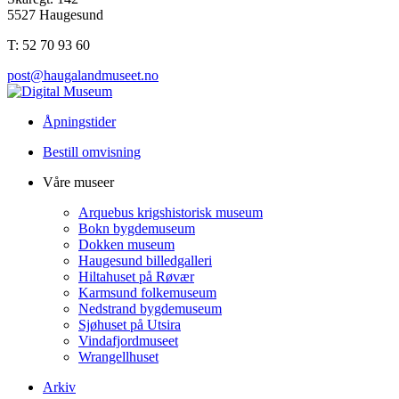
5527 Haugesund
T: 52 70 93 60
post@haugalandmuseet.no
Åpningstider
Bestill omvisning
Våre museer
Arquebus krigshistorisk museum
Bokn bygdemuseum
Dokken museum
Haugesund billedgalleri
Hiltahuset på Røvær
Karmsund folkemuseum
Nedstrand bygdemuseum
Sjøhuset på Utsira
Vindafjordmuseet
Wrangellhuset
Arkiv