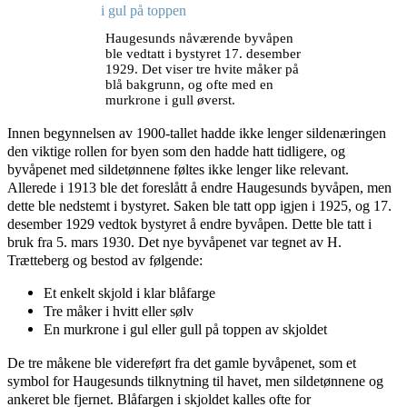
Haugesunds nåværende byvåpen
ble vedtatt i bystyret 17. desember
1929. Det viser tre hvite måker på
blå bakgrunn, og ofte med en
murkrone i gull øverst.
Innen begynnelsen av 1900-tallet hadde ikke lenger sildenæringen
den viktige rollen for byen som den hadde hatt tidligere, og
byvåpenet med sildetønnene føltes ikke lenger like relevant.
Allerede i 1913 ble det foreslått å endre Haugesunds byvåpen, men
dette ble nedstemt i bystyret. Saken ble tatt opp igjen i 1925, og 17.
desember 1929 vedtok bystyret å endre byvåpen. Dette ble tatt i
bruk fra 5. mars 1930. Det nye byvåpenet var tegnet av H.
Trætteberg og bestod av følgende:
Et enkelt skjold i klar blåfarge
Tre måker i hvitt eller sølv
En murkrone i gul eller gull på toppen av skjoldet
De tre måkene ble videreført fra det gamle byvåpenet, som et
symbol for Haugesunds tilknytning til havet, men sildetønnene og
ankeret ble fjernet. Blåfargen i skjoldet kalles ofte for