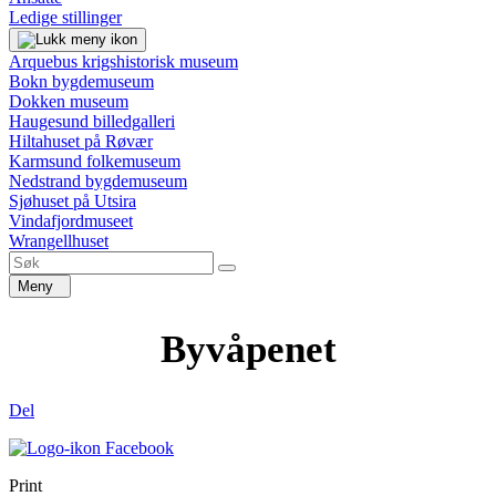
Ledige stillinger
Arquebus krigshistorisk museum
Bokn bygdemuseum
Dokken museum
Haugesund billedgalleri
Hiltahuset på Røvær
Karmsund folkemuseum
Nedstrand bygdemuseum
Sjøhuset på Utsira
Vindafjordmuseet
Wrangellhuset
Meny
Byvåpenet
Del
Print